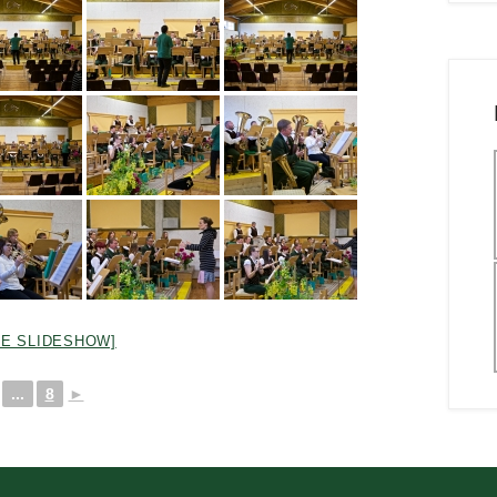
NE SLIDESHOW]
...
8
►